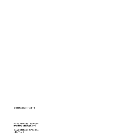
終生飼育は殺処分０への第一歩
ペットと人が共に生き、共に寄り添い
最期の瞬間まで愛で結ばれてゆく...
そんな終生飼育の心を広げていきたい
と願っています