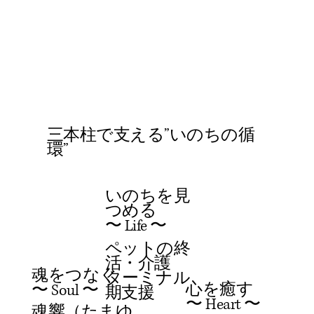
三本柱で支える”いのちの循
環”
​いのちを見
つめる
​〜 Life 〜
ペットの終
活・介護
魂をつなぐ
​ターミナル
​心を癒す
​〜 Soul 〜
期支援
​〜 Heart 〜
魂響（たまゆ