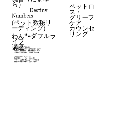
ら）
ペットロ
Destiny
ス・
Numbers
グリーフ
(ペット数秘リ
ケア
ーディング)
​カウンセ
リング
わん🐾ダフルラ
イフ
​講座
わたしたちは神戸を拠点に
ペットや飼い主さんの心を元気にすることで
殺処分0、飼育放棄0、動物虐待ネグレクト0
を目指すことを目的として活動しています
ペットロスやグリーフケア、
動物介護やペットのターミナル期の
サポートなど飼い主さんとペットの悩みや
問題に寄り添いサポートをしています